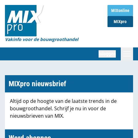
Home
MIXonline
MIXpro
Magazines
Organisaties
Vakinfo voor de bouwgroothandel
[BUB]
Inloggen
[BB]
Zoeken
Marktcijfers
MIXpro nieuwsbrief
Word abonnee
Altijd op de hoogte van de laatste trends in de
bouwgroothandel. Schrijf je nu in voor de
Partners
nieuwsbrieven van MIX.