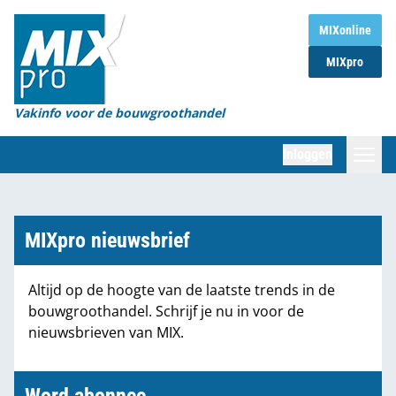
Home
MIXonline
MIXpro
Magazines
Organisaties
Vakinfo voor de bouwgroothandel
[BUB]
Inloggen
[BB]
Zoeken
Marktcijfers
MIXpro nieuwsbrief
Word abonnee
Altijd op de hoogte van de laatste trends in de
bouwgroothandel. Schrijf je nu in voor de
Partners
nieuwsbrieven van MIX.