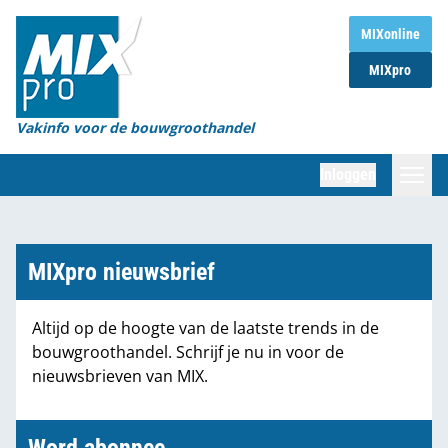
Home
MIXonline
MIXpro
Magazines
Organisaties
Vakinfo voor de bouwgroothandel
[BUB]
Inloggen
[BB]
Zoeken
Marktcijfers
MIXpro nieuwsbrief
Word abonnee
Altijd op de hoogte van de laatste trends in de
bouwgroothandel. Schrijf je nu in voor de
Partners
nieuwsbrieven van MIX.