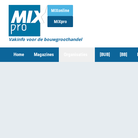
MIXonline
MIXpro
Vakinfo voor de bouwgroothandel
Home
Magazines
Organisaties
[BUB]
[BB]