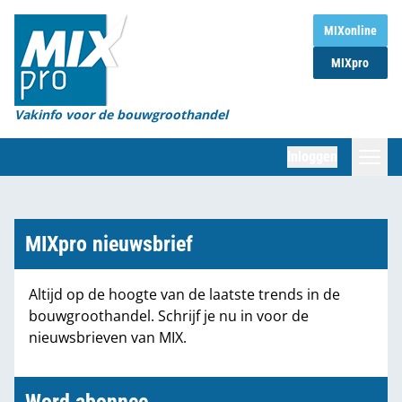
Home
MIXonline
MIXpro
Magazines
Organisaties
Vakinfo voor de bouwgroothandel
[BUB]
Inloggen
[BB]
Zoeken
Marktcijfers
MIXpro nieuwsbrief
Word abonnee
Altijd op de hoogte van de laatste trends in de
bouwgroothandel. Schrijf je nu in voor de
Partners
nieuwsbrieven van MIX.