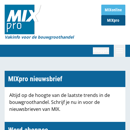
Home
MIXonline
MIXpro
Magazines
Organisaties
Vakinfo voor de bouwgroothandel
[BUB]
Inloggen
[BB]
Zoeken
Marktcijfers
MIXpro nieuwsbrief
Word abonnee
Altijd op de hoogte van de laatste trends in de
bouwgroothandel. Schrijf je nu in voor de
Partners
nieuwsbrieven van MIX.