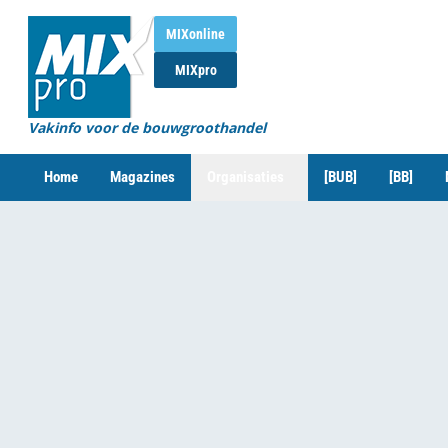
MIXonline
MIXpro
Vakinfo voor de bouwgroothandel
Home
Magazines
Organisaties
[BUB]
[BB]