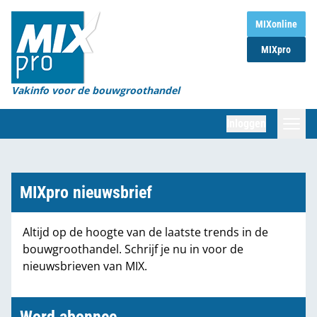
Home
MIXonline
MIXpro
Magazines
Organisaties
Vakinfo voor de bouwgroothandel
[BUB]
Inloggen
[BB]
Zoeken
Marktcijfers
MIXpro nieuwsbrief
Word abonnee
Altijd op de hoogte van de laatste trends in de
bouwgroothandel. Schrijf je nu in voor de
Partners
nieuwsbrieven van MIX.