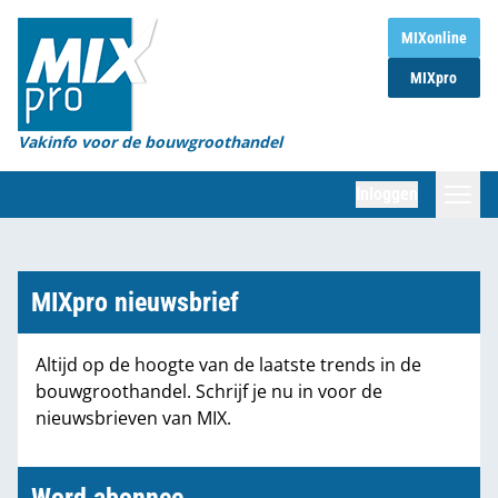
Home
MIXonline
MIXpro
Magazines
Organisaties
Vakinfo voor de bouwgroothandel
[BUB]
Inloggen
[BB]
Zoeken
Marktcijfers
MIXpro nieuwsbrief
Word abonnee
Altijd op de hoogte van de laatste trends in de
bouwgroothandel. Schrijf je nu in voor de
Partners
nieuwsbrieven van MIX.