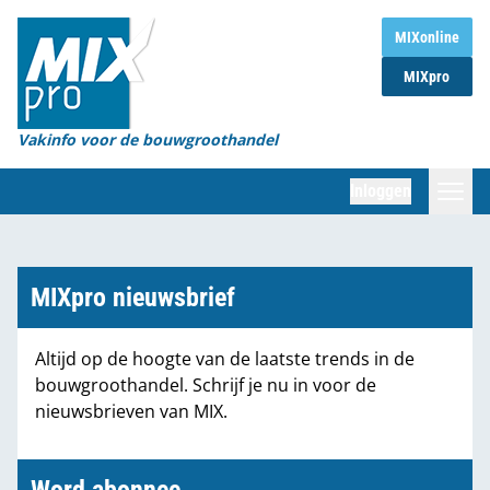
Home
MIXonline
MIXpro
Magazines
Organisaties
Vakinfo voor de bouwgroothandel
[BUB]
Inloggen
[BB]
Zoeken
Marktcijfers
MIXpro nieuwsbrief
Word abonnee
Altijd op de hoogte van de laatste trends in de
bouwgroothandel. Schrijf je nu in voor de
Partners
nieuwsbrieven van MIX.