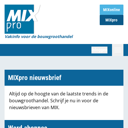
Home
MIXonline
MIXpro
Magazines
Organisaties
Vakinfo voor de bouwgroothandel
[BUB]
Inloggen
[BB]
Zoeken
Marktcijfers
MIXpro nieuwsbrief
Word abonnee
Altijd op de hoogte van de laatste trends in de
bouwgroothandel. Schrijf je nu in voor de
Partners
nieuwsbrieven van MIX.