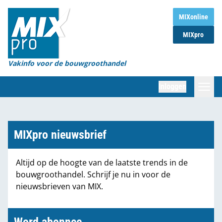
Home
MIXonline
MIXpro
Magazines
Organisaties
Vakinfo voor de bouwgroothandel
[BUB]
Inloggen
[BB]
Zoeken
Marktcijfers
MIXpro nieuwsbrief
Word abonnee
Altijd op de hoogte van de laatste trends in de
bouwgroothandel. Schrijf je nu in voor de
Partners
nieuwsbrieven van MIX.