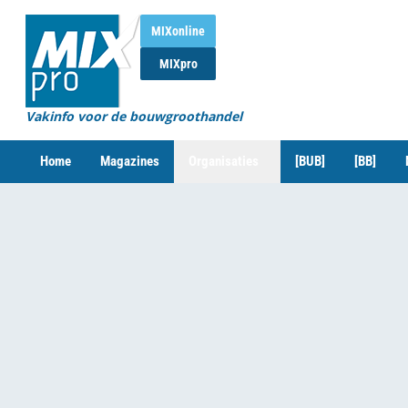
MIXonline
MIXpro
Vakinfo voor de bouwgroothandel
Home
Magazines
Organisaties
[BUB]
[BB]