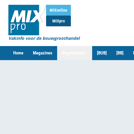
MIXonline
MIXpro
Vakinfo voor de bouwgroothandel
Home
Magazines
Organisaties
[BUB]
[BB]