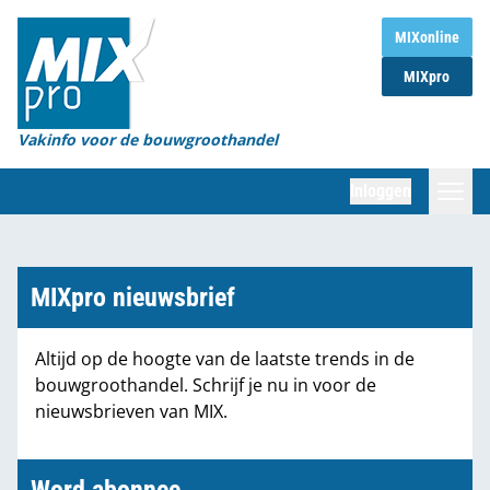
Home
MIXonline
MIXpro
Magazines
Organisaties
Vakinfo voor de bouwgroothandel
[BUB]
Inloggen
[BB]
Zoeken
Marktcijfers
MIXpro nieuwsbrief
Word abonnee
Altijd op de hoogte van de laatste trends in de
bouwgroothandel. Schrijf je nu in voor de
Partners
nieuwsbrieven van MIX.