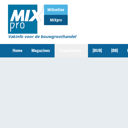
MIXonline
MIXpro
Vakinfo voor de bouwgroothandel
Home
Magazines
Organisaties
[BUB]
[BB]