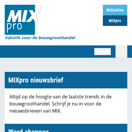
Home
MIXonline
MIXpro
Magazines
Organisaties
Vakinfo voor de bouwgroothandel
[BUB]
Inloggen
[BB]
Zoeken
Marktcijfers
MIXpro nieuwsbrief
Word abonnee
Altijd op de hoogte van de laatste trends in de
bouwgroothandel. Schrijf je nu in voor de
Partners
nieuwsbrieven van MIX.