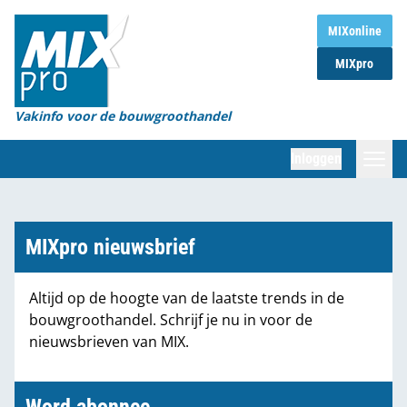
Home
MIXonline
MIXpro
Magazines
Organisaties
Vakinfo voor de bouwgroothandel
[BUB]
Inloggen
[BB]
Zoeken
Marktcijfers
MIXpro nieuwsbrief
Word abonnee
Altijd op de hoogte van de laatste trends in de
bouwgroothandel. Schrijf je nu in voor de
Partners
nieuwsbrieven van MIX.