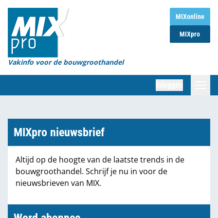
Home
MIXonline
MIXpro
Magazines
Organisaties
Vakinfo voor de bouwgroothandel
[BUB]
Inloggen
[BB]
Zoeken
Marktcijfers
MIXpro nieuwsbrief
Word abonnee
Altijd op de hoogte van de laatste trends in de
bouwgroothandel. Schrijf je nu in voor de
Partners
nieuwsbrieven van MIX.