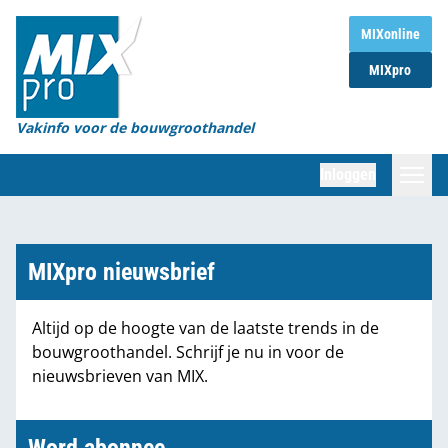
Home
MIXonline
MIXpro
Magazines
Organisaties
Vakinfo voor de bouwgroothandel
[BUB]
Inloggen
[BB]
Zoeken
Marktcijfers
MIXpro nieuwsbrief
Word abonnee
Altijd op de hoogte van de laatste trends in de
bouwgroothandel. Schrijf je nu in voor de
Partners
nieuwsbrieven van MIX.