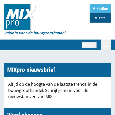
Home
MIXonline
MIXpro
Magazines
Organisaties
Vakinfo voor de bouwgroothandel
[BUB]
Inloggen
[BB]
Zoeken
Marktcijfers
MIXpro nieuwsbrief
Word abonnee
Altijd op de hoogte van de laatste trends in de
bouwgroothandel. Schrijf je nu in voor de
Partners
nieuwsbrieven van MIX.