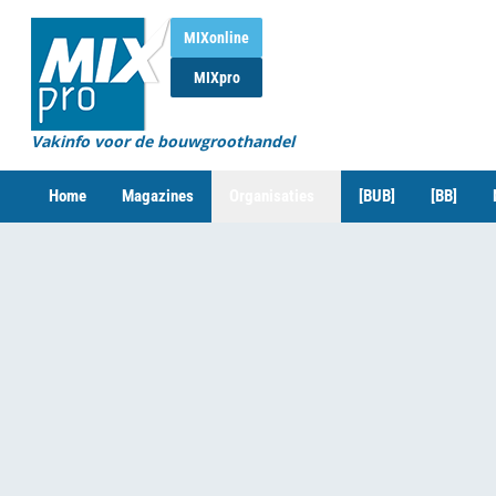
MIXonline
MIXpro
Vakinfo voor de bouwgroothandel
Home
Magazines
Organisaties
[BUB]
[BB]