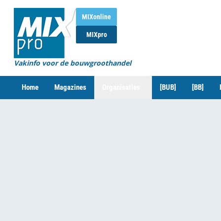
MIXonline
MIXpro
Vakinfo voor de bouwgroothandel
Home
Magazines
Organisaties
[BUB]
[BB]