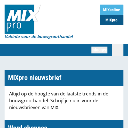
Home
MIXonline
MIXpro
Magazines
Organisaties
Vakinfo voor de bouwgroothandel
[BUB]
Inloggen
[BB]
Zoeken
Marktcijfers
MIXpro nieuwsbrief
Word abonnee
Altijd op de hoogte van de laatste trends in de
bouwgroothandel. Schrijf je nu in voor de
Partners
nieuwsbrieven van MIX.