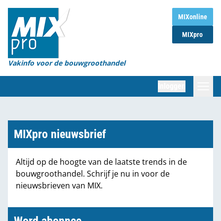
Home
MIXonline
MIXpro
Magazines
Organisaties
Vakinfo voor de bouwgroothandel
[BUB]
Inloggen
[BB]
Zoeken
Marktcijfers
MIXpro nieuwsbrief
Word abonnee
Altijd op de hoogte van de laatste trends in de
bouwgroothandel. Schrijf je nu in voor de
Partners
nieuwsbrieven van MIX.