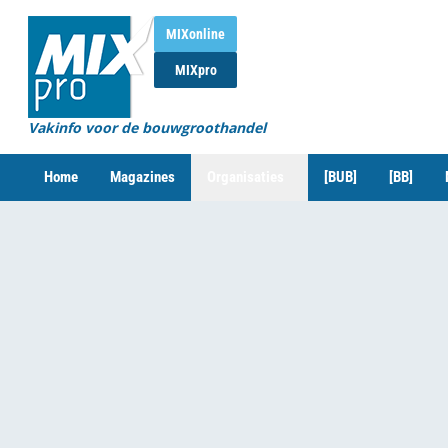
MIXonline
MIXpro
Vakinfo voor de bouwgroothandel
Home
Magazines
Organisaties
[BUB]
[BB]