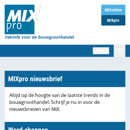
Home
MIXonline
MIXpro
Magazines
Organisaties
Vakinfo voor de bouwgroothandel
[BUB]
Inloggen
[BB]
Zoeken
Marktcijfers
MIXpro nieuwsbrief
Word abonnee
Altijd op de hoogte van de laatste trends in de
bouwgroothandel. Schrijf je nu in voor de
Partners
nieuwsbrieven van MIX.