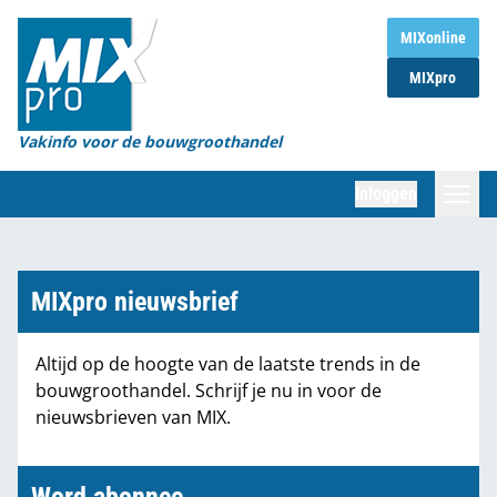
Home
MIXonline
MIXpro
Magazines
Organisaties
Vakinfo voor de bouwgroothandel
[BUB]
Inloggen
[BB]
Zoeken
Marktcijfers
MIXpro nieuwsbrief
Word abonnee
Altijd op de hoogte van de laatste trends in de
bouwgroothandel. Schrijf je nu in voor de
Partners
nieuwsbrieven van MIX.