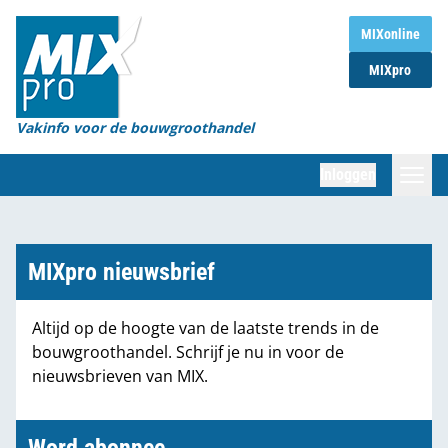
Home
MIXonline
MIXpro
Magazines
Organisaties
Vakinfo voor de bouwgroothandel
[BUB]
Inloggen
[BB]
Zoeken
Marktcijfers
MIXpro nieuwsbrief
Word abonnee
Altijd op de hoogte van de laatste trends in de
bouwgroothandel. Schrijf je nu in voor de
Partners
nieuwsbrieven van MIX.