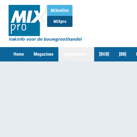
MIXonline
MIXpro
Vakinfo voor de bouwgroothandel
Home
Magazines
Organisaties
[BUB]
[BB]