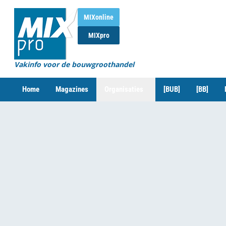
MIXonline
MIXpro
Vakinfo voor de bouwgroothandel
Home
Magazines
Organisaties
[BUB]
[BB]