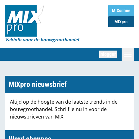
Home
MIXonline
MIXpro
Magazines
Organisaties
Vakinfo voor de bouwgroothandel
[BUB]
Inloggen
[BB]
Zoeken
Marktcijfers
MIXpro nieuwsbrief
Word abonnee
Altijd op de hoogte van de laatste trends in de
bouwgroothandel. Schrijf je nu in voor de
Partners
nieuwsbrieven van MIX.