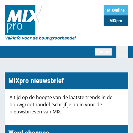
Home
MIXonline
MIXpro
Magazines
Organisaties
Vakinfo voor de bouwgroothandel
[BUB]
Inloggen
[BB]
Zoeken
Marktcijfers
MIXpro nieuwsbrief
Word abonnee
Altijd op de hoogte van de laatste trends in de
bouwgroothandel. Schrijf je nu in voor de
Partners
nieuwsbrieven van MIX.