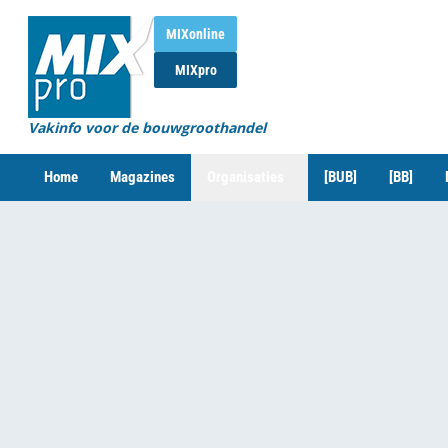
MIXonline
MIXpro
Vakinfo voor de bouwgroothandel
Home
Magazines
Organisaties
[BUB]
[BB]