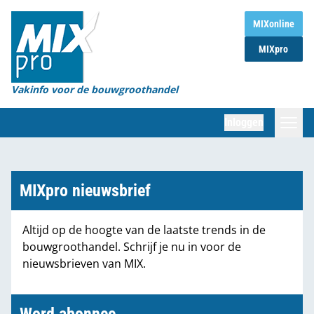
Home
MIXonline
MIXpro
Magazines
Organisaties
Vakinfo voor de bouwgroothandel
[BUB]
Inloggen
[BB]
Zoeken
Marktcijfers
MIXpro nieuwsbrief
Word abonnee
Altijd op de hoogte van de laatste trends in de
bouwgroothandel. Schrijf je nu in voor de
Partners
nieuwsbrieven van MIX.