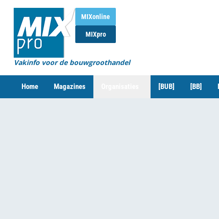
MIXonline
MIXpro
Vakinfo voor de bouwgroothandel
Home
Magazines
Organisaties
[BUB]
[BB]