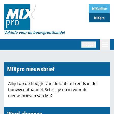
Home
MIXonline
MIXpro
Magazines
Organisaties
Vakinfo voor de bouwgroothandel
[BUB]
Inloggen
[BB]
Zoeken
Marktcijfers
MIXpro nieuwsbrief
Word abonnee
Altijd op de hoogte van de laatste trends in de
bouwgroothandel. Schrijf je nu in voor de
Partners
nieuwsbrieven van MIX.