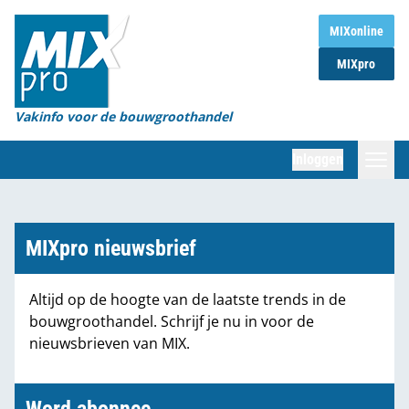
Home
MIXonline
MIXpro
Magazines
Organisaties
Vakinfo voor de bouwgroothandel
[BUB]
Inloggen
[BB]
Zoeken
Marktcijfers
MIXpro nieuwsbrief
Word abonnee
Altijd op de hoogte van de laatste trends in de
bouwgroothandel. Schrijf je nu in voor de
Partners
nieuwsbrieven van MIX.