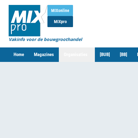
MIXonline
MIXpro
Vakinfo voor de bouwgroothandel
Home
Magazines
Organisaties
[BUB]
[BB]