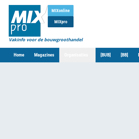
MIXonline
MIXpro
Vakinfo voor de bouwgroothandel
Home
Magazines
Organisaties
[BUB]
[BB]