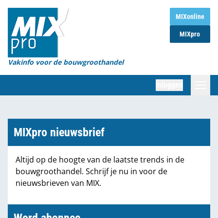
Home
MIXonline
MIXpro
Magazines
Organisaties
Vakinfo voor de bouwgroothandel
[BUB]
Inloggen
[BB]
Zoeken
Marktcijfers
MIXpro nieuwsbrief
Word abonnee
Altijd op de hoogte van de laatste trends in de
bouwgroothandel. Schrijf je nu in voor de
Partners
nieuwsbrieven van MIX.