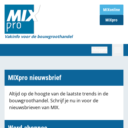
Home
MIXonline
MIXpro
Magazines
Organisaties
Vakinfo voor de bouwgroothandel
[BUB]
Inloggen
[BB]
Zoeken
Marktcijfers
MIXpro nieuwsbrief
Word abonnee
Altijd op de hoogte van de laatste trends in de
bouwgroothandel. Schrijf je nu in voor de
Partners
nieuwsbrieven van MIX.