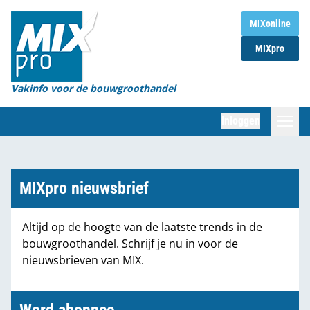
Home
MIXonline
MIXpro
Magazines
Organisaties
Vakinfo voor de bouwgroothandel
[BUB]
Inloggen
[BB]
Zoeken
Marktcijfers
MIXpro nieuwsbrief
Word abonnee
Altijd op de hoogte van de laatste trends in de
bouwgroothandel. Schrijf je nu in voor de
Partners
nieuwsbrieven van MIX.