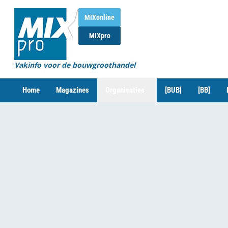
MIXonline
MIXpro
Vakinfo voor de bouwgroothandel
Home
Magazines
Organisaties
[BUB]
[BB]