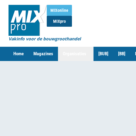
MIXonline
MIXpro
Vakinfo voor de bouwgroothandel
Home
Magazines
Organisaties
[BUB]
[BB]