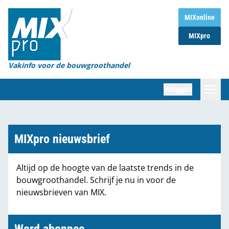
Home
MIXonline
MIXpro
Magazines
Organisaties
Vakinfo voor de bouwgroothandel
[BUB]
Inloggen
[BB]
Zoeken
Marktcijfers
MIXpro nieuwsbrief
Word abonnee
Altijd op de hoogte van de laatste trends in de
bouwgroothandel. Schrijf je nu in voor de
Partners
nieuwsbrieven van MIX.