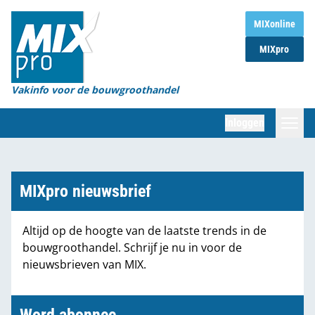
Home
MIXonline
MIXpro
Magazines
Organisaties
Vakinfo voor de bouwgroothandel
[BUB]
Inloggen
[BB]
Zoeken
Marktcijfers
MIXpro nieuwsbrief
Word abonnee
Altijd op de hoogte van de laatste trends in de
bouwgroothandel. Schrijf je nu in voor de
Partners
nieuwsbrieven van MIX.