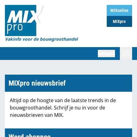
Home
MIXonline
MIXpro
Magazines
Organisaties
Vakinfo voor de bouwgroothandel
[BUB]
Inloggen
[BB]
Zoeken
Marktcijfers
MIXpro nieuwsbrief
Word abonnee
Altijd op de hoogte van de laatste trends in de
bouwgroothandel. Schrijf je nu in voor de
Partners
nieuwsbrieven van MIX.