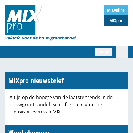
Home
MIXonline
MIXpro
Magazines
Organisaties
Vakinfo voor de bouwgroothandel
[BUB]
Inloggen
[BB]
Zoeken
Marktcijfers
MIXpro nieuwsbrief
Word abonnee
Altijd op de hoogte van de laatste trends in de
bouwgroothandel. Schrijf je nu in voor de
Partners
nieuwsbrieven van MIX.