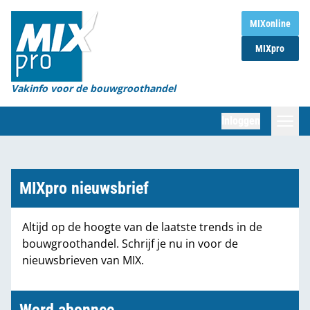
Home
MIXonline
MIXpro
Magazines
Organisaties
Vakinfo voor de bouwgroothandel
[BUB]
Inloggen
[BB]
Zoeken
Marktcijfers
MIXpro nieuwsbrief
Word abonnee
Altijd op de hoogte van de laatste trends in de
bouwgroothandel. Schrijf je nu in voor de
Partners
nieuwsbrieven van MIX.